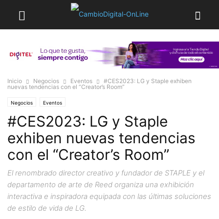
Inicio
Negocios
Eventos
#CES2023: LG y Staple exhiben
nuevas tendencias con el “Creator’s Room”
Negocios
Eventos
#CES2023: LG y Staple
exhiben nuevas tendencias
con el “Creator’s Room”
El renombrado director creativo y fundador de STAPLE y el
departamento de arte de Reed organiza una exhibición
interactiva e inspiradora equipada con las últimas soluciones
de estilo de vida de LG.