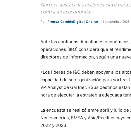
Gartner destaca las acciones clave para 
contra de la economía.
Por
Prensa CambioDigital OnLine
-
6 diciembre 2023
Ante las continuas dificultades económicas, 
operaciones (I&O) considera que el rendimie
directores de información, según una nueva
«Los líderes de I&O deben apoyar a los alto
capacidad de su organización para sortear 
VP Analyst de Gartner. «Sus destinos están 
hora de ejecutar la estrategia adecuada ten
La encuesta se realizó entre abril y julio 
Norteamérica, EMEA y Asia/Pacífico cuyo c
2022 y 2023.