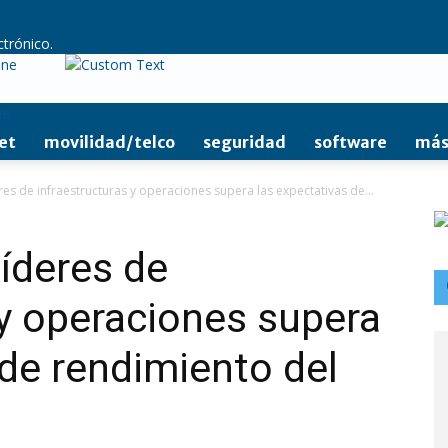
ctrónico.
ine
et
movilidad/telco
seguridad
software
más
es de infraestructuras y operaciones supera las expectativas de...
líderes de
 y operaciones supera
 de rendimiento del