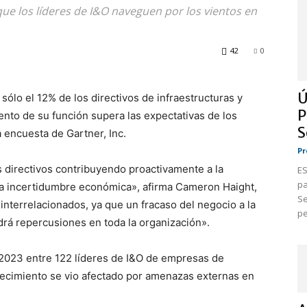
que los líderes de I&O naveguen por los vientos en
42
0
Ú
sólo el 12% de los directivos de infraestructuras y
P
nto de su función supera las expectativas de los
S
 encuesta de Gartner, Inc.
Pr
s directivos contribuyendo proactivamente a la
ES
pa
la incertidumbre económica», afirma Cameron Haight,
Se
interrelacionados, ya que un fracaso del negocio a la
pe
drá repercusiones en toda la organización».
de 2023 entre 122 líderes de I&O de empresas de
recimiento se vio afectado por amenazas externas en