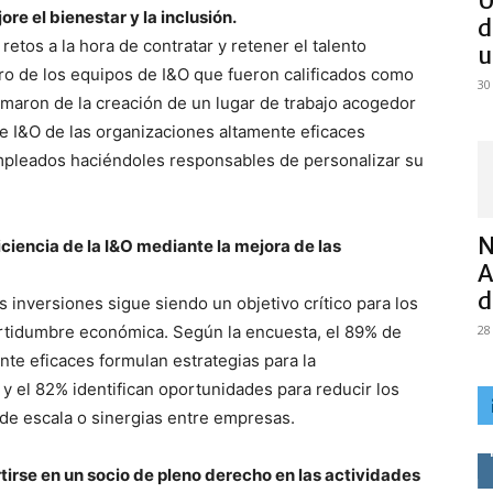
U
ore el bienestar y la inclusión.
d
etos a la hora de contratar y retener el talento
u
tro de los equipos de I&O que fueron calificados como
30
ormaron de la creación de un lugar de trabajo acogedor
de I&O de las organizaciones altamente eficaces
 empleados haciéndoles responsables de personalizar su
N
ciencia de la I&O mediante la mejora de las
A
d
s inversiones sigue siendo un objetivo crítico para los
ertidumbre económica. Según la encuesta, el 89% de
28
nte eficaces formulan estrategias para la
y el 82% identifican oportunidades para reducir los
de escala o sinergias entre empresas.
tirse en un socio de pleno derecho en las actividades