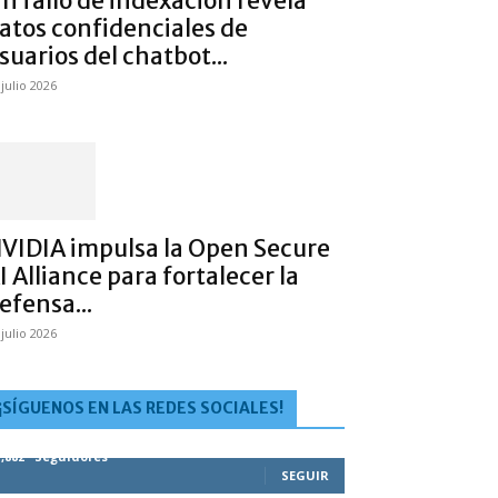
n fallo de indexación revela
atos confidenciales de
suarios del chatbot...
 julio 2026
VIDIA impulsa la Open Secure
I Alliance para fortalecer la
efensa...
 julio 2026
¡SÍGUENOS EN LAS REDES SOCIALES!
1,882
Seguidores
SEGUIR