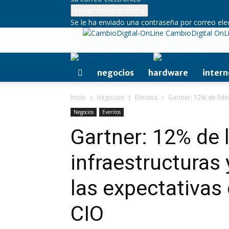
Se le ha enviado una contraseña por correo ele
CambioDigital OnL
negocios
hardware
intern
Inicio
Negocios
Eventos
Gartner: 12% de líder
Negocios
Eventos
Gartner: 12% de 
infraestructuras
las expectativas
CIO