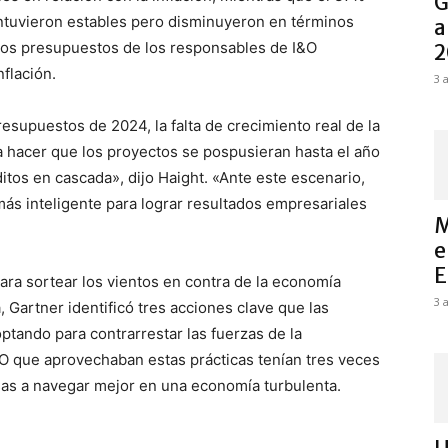
G
ntuvieron estables pero disminuyeron en términos
a
e los presupuestos de los responsables de I&O
2
flación.
3 
supuestos de 2024, la falta de crecimiento real de la
a hacer que los proyectos se pospusieran hasta el año
tos en cascada», dijo Haight. «Ante este escenario,
más inteligente para lograr resultados empresariales
M
e
E
para sortear los vientos en contra de la economía
3 
 Gartner identificó tres acciones clave que las
tando para contrarrestar las fuerzas de la
O que aprovechaban estas prácticas tenían tres veces
as a navegar mejor en una economía turbulenta.