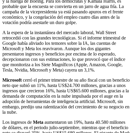
y la huelga de Boeing. Para los demócratas y Kamala Harris, es
probable que la encuesta se convierta en un jarro de agua fría. La
campaña de la vicepresidenta ya está pasando apuros en el frente
económico, y la congelación del empleo cuatro días antes de la
votación podría asestarle un duro golpe.
A la espera de la instantánea del mercado laboral, Wall Street
retrocedió con las grandes tecnológicas. Si el informe trimestral de
Google había aliviado los temores sobre la IA, las cuentas de
Microsoft y Meta los reavivaron. Aunque los dos gigantes
presentaron ingresos y beneficios por encima de lo esperado,
decepcionaron con sus estimaciones, lo que provocó que el índice
que monitoriza a los Siete Magníficos (Apple, Amazon, Google,
Tesla, Nvidia, Microsoft y Meta) cayera un 3,1%.
Microsoft
cerró el primer trimestre de su año fiscal con un beneficio
neto que subió un 11%, hasta US$24.700 millones, gracias a unos
ingresos que crecieron 16%, hasta US$65.600 millones, gracias a la
demanda de computación en la nube impulsada por el auge en la
adopción de herramientas de inteligencia artificial. Microsoft, sin
embargo, predijo una ralentización del crecimiento de su negocio en
la nube.
Los ingresos de
Meta
aumentaron un 19%, hasta 40.580 millones
de dólares, en el periodo julio-septiembre, mientras que el beneficio
neto se disparó 35%, hasta US$15.680 millones. El gigante de Mark