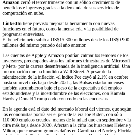
Amazon
cerró el tercer trimestre con un sólido crecimiento de
beneficios e ingresos gracias a la demanda de sus servicios de
computación en nube.
LinkedIn
tiene previsto mejorar la herramienta con nuevas
funciones en el futuro, como la mensajería y la posibilidad de
programar entrevistas.
El beneficio neto subió a US$15.300 millones desde los US$9.900
millones del mismo periodo del año anterior.
Las cuentas de Apple y Amazon podrían calmar los temores de los
inversores, preocupados -tras los informes trimestrales de Microsoft
y Meta- por la carrera desenfrenada de la inteligencia artificial. Una
preocupación que ha hundido a Wall Street. A pesar de la
ralentización de la inflación -el índice Pce cayó al 2,1% en octubre,
hasta su nivel más bajo desde 2021-, las Bolsas estadounidenses
también sucumbieron bajo el peso de la expectativa del empleo
estadounidense y la incertidumbre de las elecciones, con Kamala
Harris y Donald Trump codo con codo en las encuestas.
En la agenda está el dato del mercado laboral del viernes, que según
los economistas podría ser el peor de la era Joe Biden, con sólo
110.000 empleos creados, menos de la mitad que en septiembre y la
cifra más baja desde 2020. Afectan a la cifra los huracanes Helene y
Milton, que causaron grandes daños en Carolina del Norte y Florida,