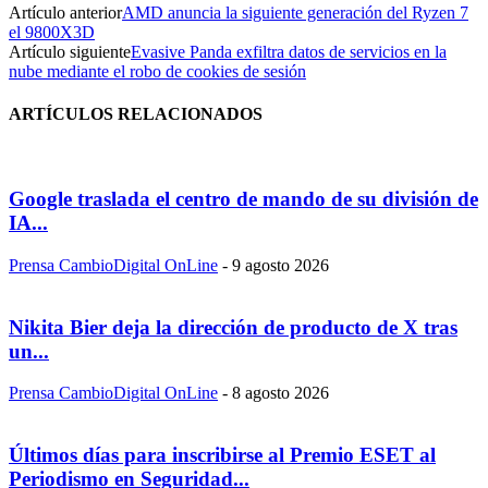
Artículo anterior
AMD anuncia la siguiente generación del Ryzen 7
el 9800X3D
Artículo siguiente
Evasive Panda exfiltra datos de servicios en la
nube mediante el robo de cookies de sesión
ARTÍCULOS RELACIONADOS
Google traslada el centro de mando de su división de
IA...
Prensa CambioDigital OnLine
-
9 agosto 2026
Nikita Bier deja la dirección de producto de X tras
un...
Prensa CambioDigital OnLine
-
8 agosto 2026
Últimos días para inscribirse al Premio ESET al
Periodismo en Seguridad...