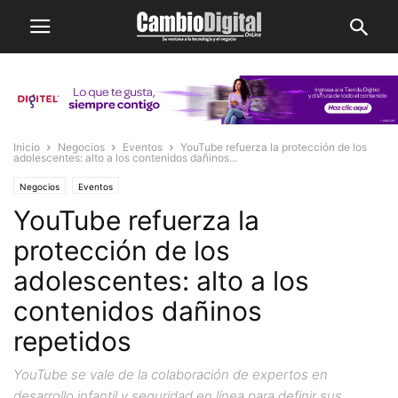
Inicio
Negocios
Eventos
YouTube refuerza la protección de los
adolescentes: alto a los contenidos dañinos...
Negocios
Eventos
YouTube refuerza la
protección de los
adolescentes: alto a los
contenidos dañinos
repetidos
YouTube se vale de la colaboración de expertos en
desarrollo infantil y seguridad en línea para definir sus