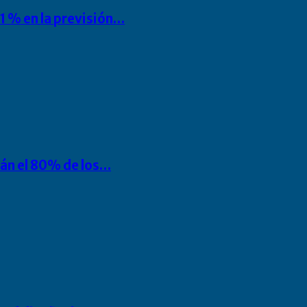
1 % en la previsión…
rán el 80% de los…