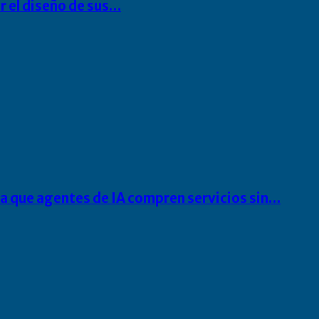
r el diseño de sus…
ra que agentes de IA compren servicios sin…