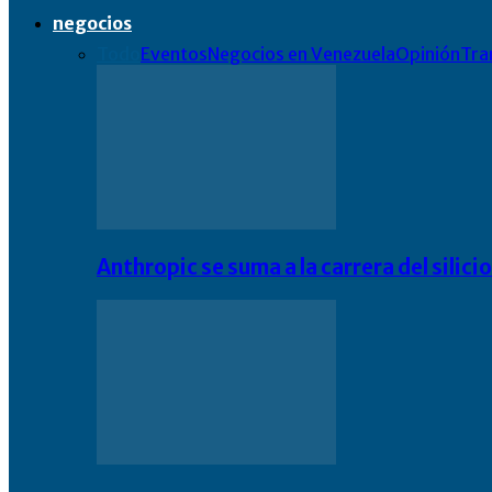
negocios
Todo
Eventos
Negocios en Venezuela
Opinión
Tra
Anthropic se suma a la carrera del silic