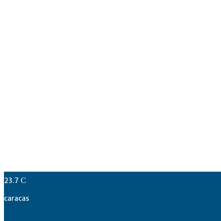
23.7
C
caracas