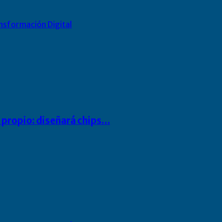
nsformación Digital
io propio: diseñará chips…