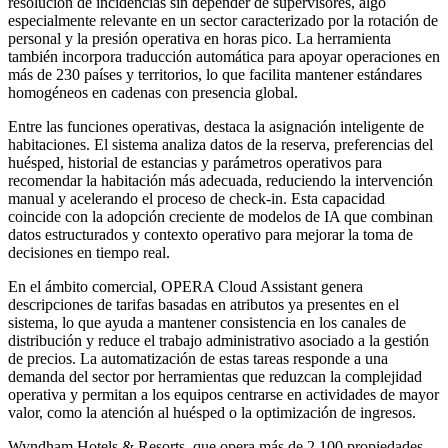
resolución de incidencias sin depender de supervisores, algo
especialmente relevante en un sector caracterizado por la rotación de
personal y la presión operativa en horas pico. La herramienta
también incorpora traducción automática para apoyar operaciones en
más de 230 países y territorios, lo que facilita mantener estándares
homogéneos en cadenas con presencia global.
Entre las funciones operativas, destaca la asignación inteligente de
habitaciones. El sistema analiza datos de la reserva, preferencias del
huésped, historial de estancias y parámetros operativos para
recomendar la habitación más adecuada, reduciendo la intervención
manual y acelerando el proceso de check‑in. Esta capacidad
coincide con la adopción creciente de modelos de IA que combinan
datos estructurados y contexto operativo para mejorar la toma de
decisiones en tiempo real.
En el ámbito comercial, OPERA Cloud Assistant genera
descripciones de tarifas basadas en atributos ya presentes en el
sistema, lo que ayuda a mantener consistencia en los canales de
distribución y reduce el trabajo administrativo asociado a la gestión
de precios. La automatización de estas tareas responde a una
demanda del sector por herramientas que reduzcan la complejidad
operativa y permitan a los equipos centrarse en actividades de mayor
valor, como la atención al huésped o la optimización de ingresos.
Wyndham Hotels & Resorts, que opera más de 2.100 propiedades