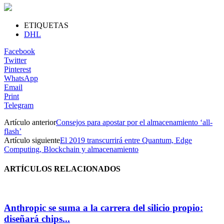
ETIQUETAS
DHL
Facebook
Twitter
Pinterest
WhatsApp
Email
Print
Telegram
Artículo anterior
Consejos para apostar por el almacenamiento ‘all-
flash’
Artículo siguiente
El 2019 transcurrirá entre Quantum, Edge
Computing, Blockchain y almacenamiento
ARTÍCULOS RELACIONADOS
Anthropic se suma a la carrera del silicio propio:
diseñará chips...