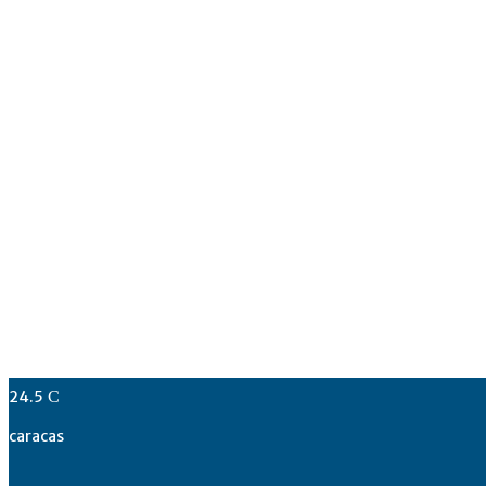
24.5
C
caracas