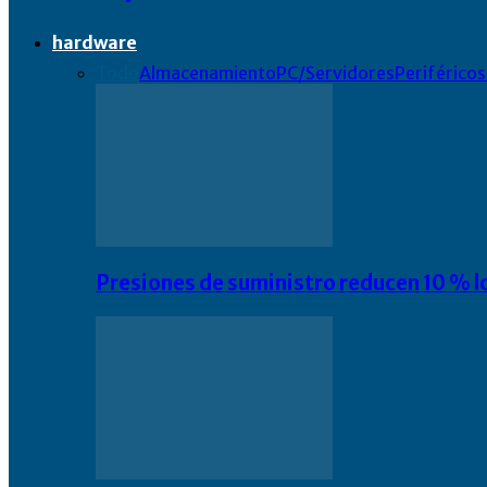
hardware
Todo
Almacenamiento
PC/Servidores
Periféricos
Presiones de suministro reducen 10 % l