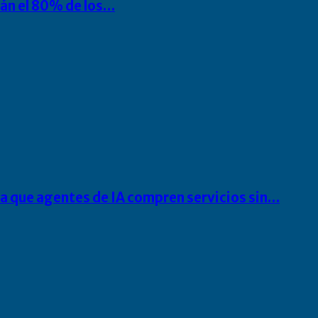
rán el 80% de los…
ra que agentes de IA compren servicios sin…