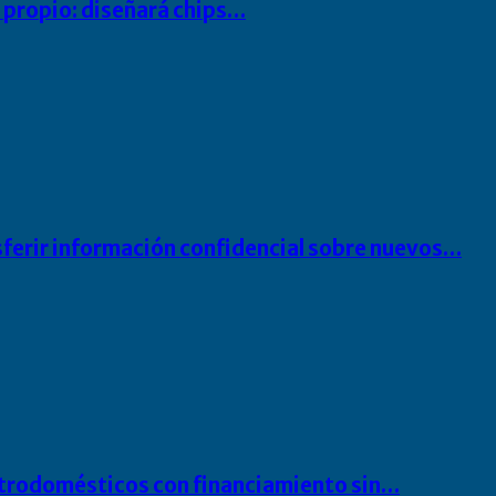
io propio: diseñará chips…
sferir información confidencial sobre nuevos…
ectrodomésticos con financiamiento sin…