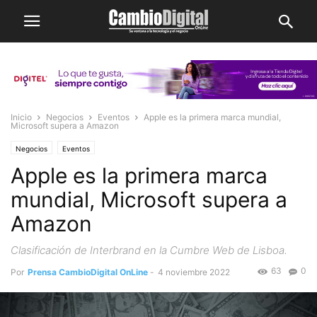
Inicio
Negocios
Eventos
Apple es la primera marca mundial,
Microsoft supera a Amazon
Negocios
Eventos
Apple es la primera marca
mundial, Microsoft supera a
Amazon
Clasificación de Interbrand en la Cumbre Web de Lisboa.
63
0
Por
Prensa CambioDigital OnLine
-
4 noviembre 2022