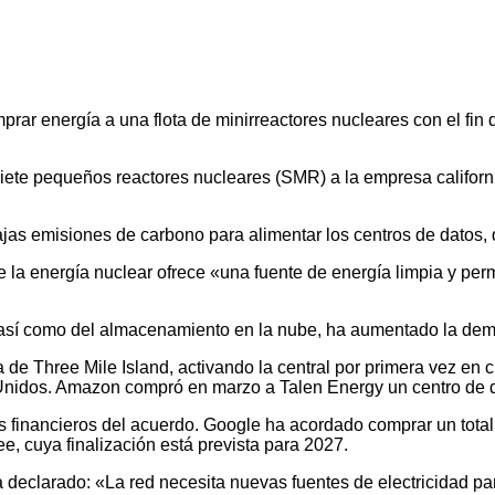
ar energía a una flota de minirreactores nucleares con el fin 
ete pequeños reactores nucleares (SMR) a la empresa californi
as emisiones de carbono para alimentar los centros de datos, 
 la energía nuclear ofrece «una fuente de energía limpia y p
iva, así como del almacenamiento en la nube, ha aumentado la de
 de Three Mile Island, activando la central por primera vez en 
 Unidos. Amazon compró en marzo a Talen Energy un centro de d
les financieros del acuerdo. Google ha acordado comprar un tot
, cuya finalización está prevista para 2027.
 ha declarado: «La red necesita nuevas fuentes de electricidad 