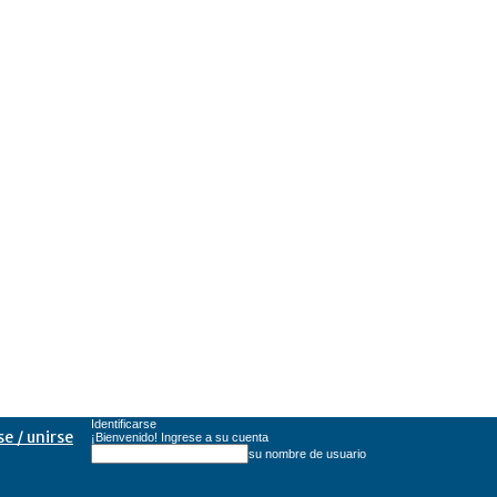
Identificarse
se / unirse
¡Bienvenido! Ingrese a su cuenta
su nombre de usuario