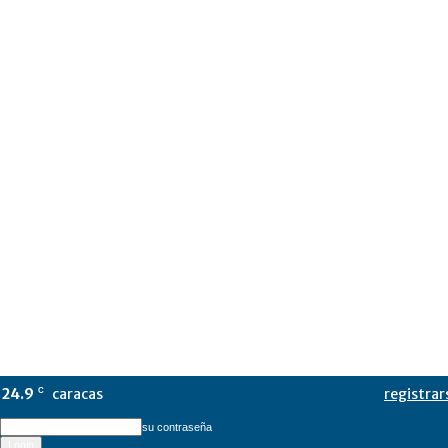
24.9
caracas
registrar
C
su contraseña