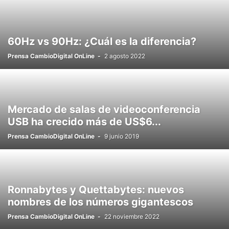
60Hz vs 90Hz: ¿Cuál es la diferencia?
Prensa CambioDigital OnLine
-
2 agosto 2022
Mercado de salas de videoconferencia
USB ha crecido más de US$6...
Prensa CambioDigital OnLine
-
9 junio 2019
Ronnabytes y Quettabytes: nuevos
nombres de los números gigantescos
Prensa CambioDigital OnLine
-
22 noviembre 2022