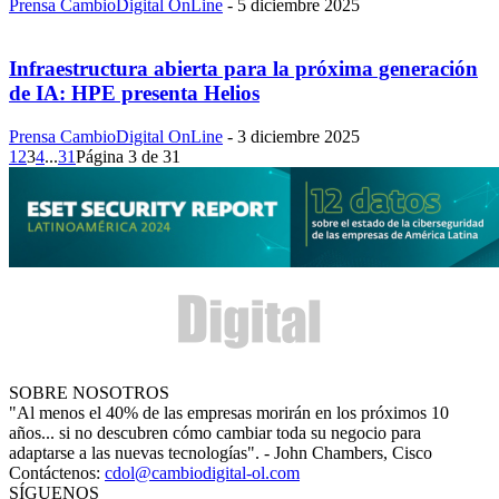
Prensa CambioDigital OnLine
-
5 diciembre 2025
Infraestructura abierta para la próxima generación
de IA: HPE presenta Helios
Prensa CambioDigital OnLine
-
3 diciembre 2025
1
2
3
4
...
31
Página 3 de 31
SOBRE NOSOTROS
"Al menos el 40% de las empresas morirán en los próximos 10
años... si no descubren cómo cambiar toda su negocio para
adaptarse a las nuevas tecnologías". - John Chambers, Cisco
Contáctenos:
cdol@cambiodigital-ol.com
SÍGUENOS